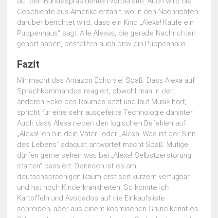
auf den Bundespräsidenten vorbereite. Auch wird die
Geschichte aus Amerika erzählt, wo in den Nachrichten
darüber berichtet wird, dass ein Kind „Alexa! Kaufe ein
Puppenhaus“ sagt. Alle Alexas, die gerade Nachrichten
gehört haben, bestellten auch brav ein Puppenhaus..
Fazit
Mir macht das Amazon Echo viel Spaß. Dass Alexa auf
Sprachkommandos reagiert, obwohl man in der
anderen Ecke des Raumes sitzt und laut Musik hört,
spricht für eine sehr ausgefeilte Technologie dahinter.
Auch dass Alexa neben den logischen Befehlen auf
„Alexa! Ich bin dein Vater“ oder „Alexa! Was ist der Sinn
des Lebens“ adäquat antwortet macht Spaß. Mutige
dürfen gerne sehen was bei „Alexa! Selbstzerstörung
starten“ passiert. Dennoch ist es am
deutschsprachigen Raum erst seit kurzem verfügbar
und hat noch Kinderkrankheiten. So konnte ich
Kartoffeln und Avocados auf die Einkaufsliste
schreiben, aber aus einem kosmischen Grund kennt es