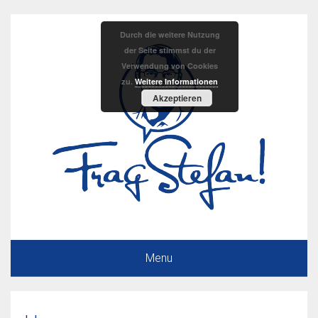
Durch die weitere Nutzung
der Seite stimmst du der
Verwendung von Cookies
zu.
Weitere Informationen
Akzeptieren
Menu